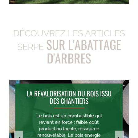
DÉCOUVREZ LES ARTICLES
SUR L'ABATTAGE
SERPE
D'ARBRES
LA REVALORISATION DU BOIS ISSU
DES CHANTIERS
Le bois est un combustible qui
revient en force : faible coût,
production locale, ressource
renouvelable. Le bois énergie