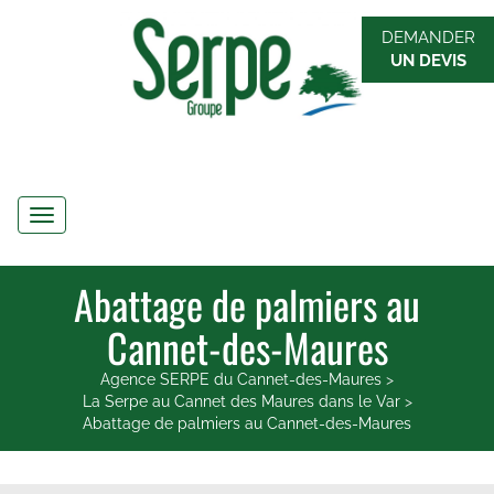
DEMANDER
UN DEVIS
Navigation
Abattage de palmiers au
Cannet-des-Maures
Agence SERPE du Cannet-des-Maures
>
La Serpe au Cannet des Maures dans le Var
>
Abattage de palmiers au Cannet-des-Maures