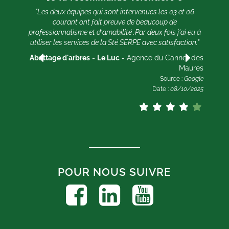
pa
 du
"Les deux équipes qui sont intervenues les 03 et 06
res
courant ont fait preuve de beaucoup de
E
ogle
professionnalisme et d'amabilité .Par deux fois j'ai eu à
2024
utiliser les services de la Sté SERPE avec satisfaction."
Abattage d'arbres
-
Le Luc
- Agence du Cannet des
Maures
Source :
Google
Date :
08/10/2025
POUR NOUS SUIVRE